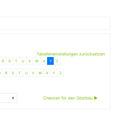
Tabelleneinstellungen zurücksetzen
R
S
T
U
V
W
X
Y
Z
Q
R
S
T
U
V
W
X
Y
Z
Chancen für den Obstbau ▶︎