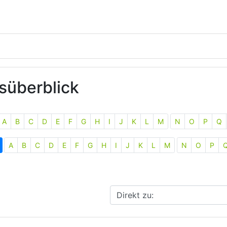
süberblick
A
B
C
D
E
F
G
H
I
J
K
L
M
N
O
P
Q
A
B
C
D
E
F
G
H
I
J
K
L
M
N
O
P
Direkt zu: