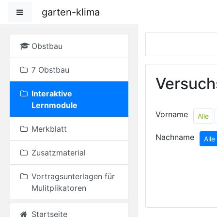
Zum Hauptinhalt
garten-klima
Website-Übersicht
Obstbau
7 Obstbau
Versuch
Interaktive
Lernmodule
Vorname
Alle
Merkblatt
Nachname
Alle
Zusatzmaterial
Vortragsunterlagen für
Mulitplikatoren
Startseite