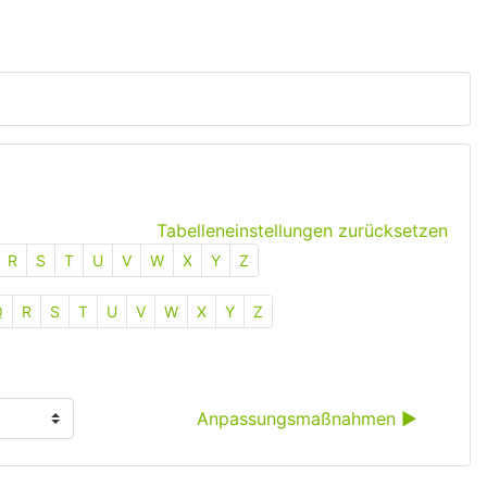
Tabelleneinstellungen zurücksetzen
R
S
T
U
V
W
X
Y
Z
Q
R
S
T
U
V
W
X
Y
Z
Anpassungsmaßnahmen ▶︎