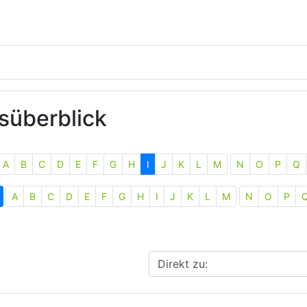
süberblick
A
B
C
D
E
F
G
H
I
J
K
L
M
N
O
P
Q
A
B
C
D
E
F
G
H
I
J
K
L
M
N
O
P
Direkt zu: