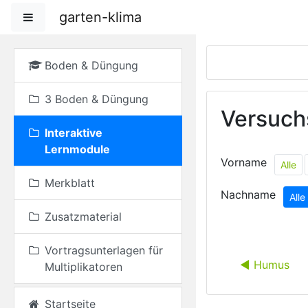
Zum Hauptinhalt
garten-klima
Website-Übersicht
Boden & Düngung
3 Boden & Düngung
Versuch
Interaktive
Lernmodule
Vorname
Alle
Merkblatt
Nachname
Alle
Zusatzmaterial
Vortragsunterlagen für
◀︎ Humus
Multiplikatoren
Startseite