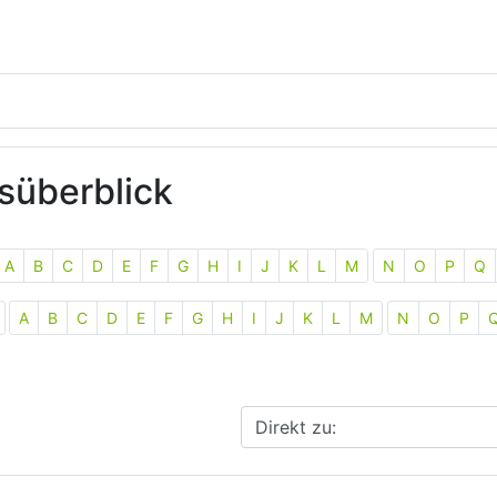
süberblick
A
B
C
D
E
F
G
H
I
J
K
L
M
N
O
P
Q
A
B
C
D
E
F
G
H
I
J
K
L
M
N
O
P
Direkt zu: