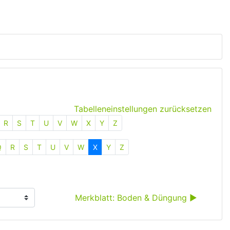
Tabelleneinstellungen zurücksetzen
R
S
T
U
V
W
X
Y
Z
Q
R
S
T
U
V
W
X
Y
Z
Merkblatt: Boden & Düngung ▶︎