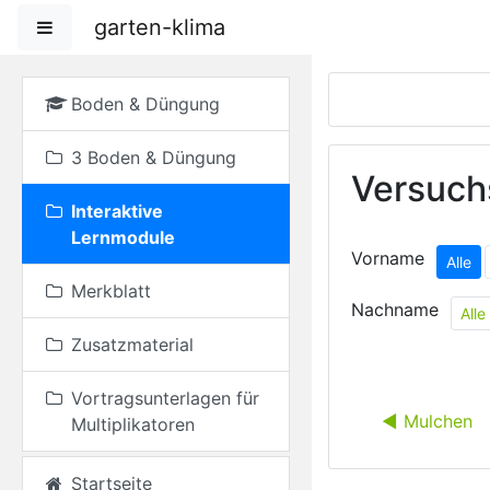
Zum Hauptinhalt
garten-klima
Website-Übersicht
Boden & Düngung
3 Boden & Düngung
Versuch
Interaktive
Lernmodule
Vorname
Alle
Merkblatt
Nachname
Alle
Zusatzmaterial
Vortragsunterlagen für
◀︎ Mulchen
Multiplikatoren
Startseite