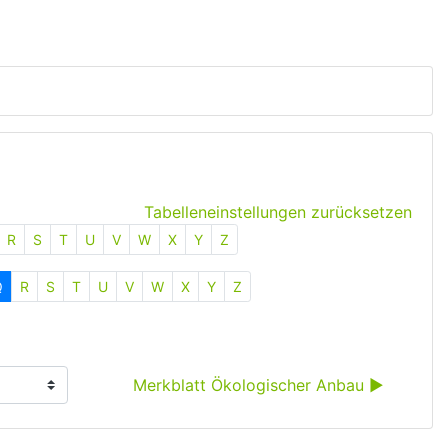
Tabelleneinstellungen zurücksetzen
R
S
T
U
V
W
X
Y
Z
Q
R
S
T
U
V
W
X
Y
Z
Merkblatt Ökologischer Anbau ▶︎