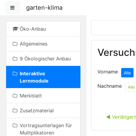
Zum Hauptinhalt
garten-klima
Website-Übersicht
Öko-Anbau
Allgemeines
Versuch
9 Ökologischer Anbau
Vorname
Alle
Interaktive
Lernmodule
Nachname
Alle
Merkblatt
Zusatzmaterial
◀︎ Verlänger
Vortragsunterlagen für
Mulitplikatoren