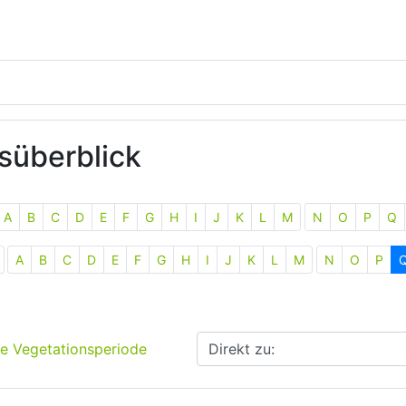
süberblick
A
B
C
D
E
F
G
H
I
J
K
L
M
N
O
P
Q
A
B
C
D
E
F
G
H
I
J
K
L
M
N
O
P
Direkt zu:
te Vegetationsperiode